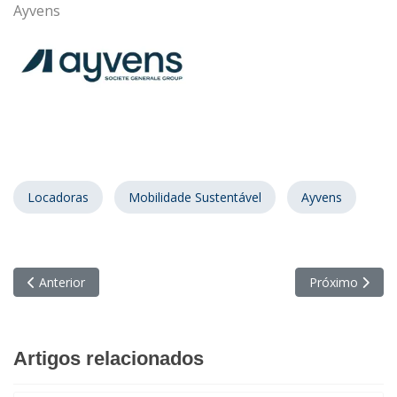
Ayvens
Locadoras
Mobilidade Sustentável
Ayvens
Artigo anterior: Neoenergia e Honda se unem para acelerar uso 
Próximo artigo:
Anterior
Próximo
Artigos relacionados