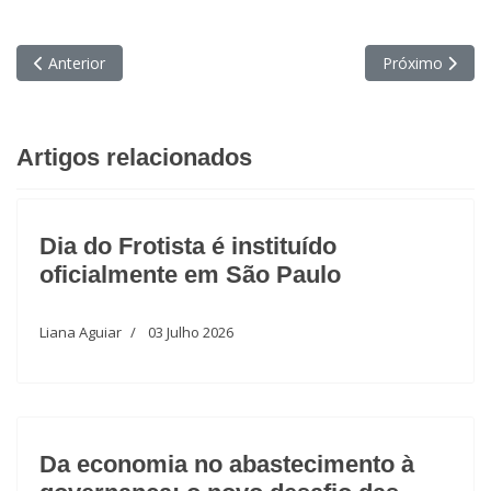
Artigo anterior: Da economia no abastecimento à governança: o
Próximo artigo
Anterior
Próximo
Artigos relacionados
Dia do Frotista é instituído
oficialmente em São Paulo
Liana Aguiar
03 Julho 2026
Da economia no abastecimento à