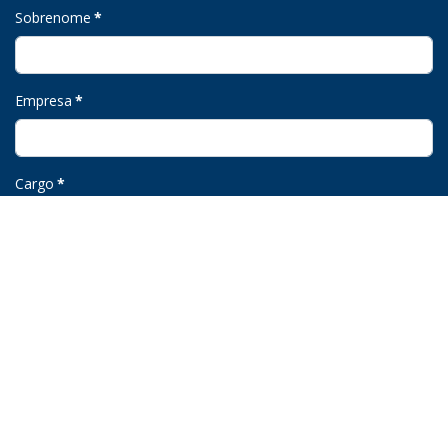
Sobrenome
*
Empresa
*
Cargo
*
Email
*
Telefone
*
Eu li e aceito a política de privacidade
.