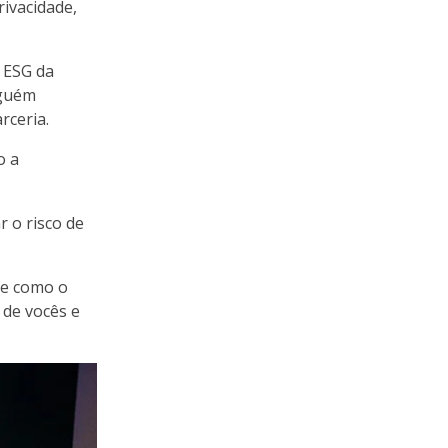
rivacidade,
 ESG da
lguém
rceria.
o a
 o risco de
ue como o
 de vocês e