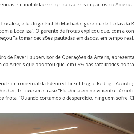
dências em mobilidade corporativa e os impactos na América
ocaliza, e Rodrigo Pinfildi Machado, gerente de frotas da B
m a Localiza”. O gerente de frotas explicou que, com a con
começou “a tomar decisões pautadas em dados, em tempo real
andro de Faveri, supervisor de Operações da Arteris, apresen
sa da Arteris que apontou que, em 69% das fatalidades no trâ
ndente comercial da Edenred Ticket Log, e Rodrigo Accioli, 
chindler, trouxeram o case “Eficiência em movimento”. Acciol
da frota. “Quando cortamos o desperdício, ninguém sofre. 