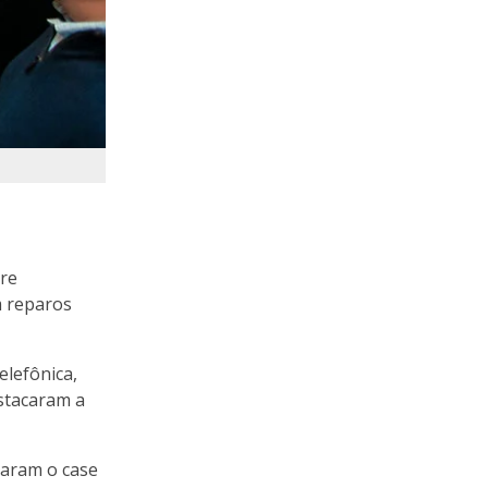
bre
m reparos
elefônica,
estacaram a
taram o case