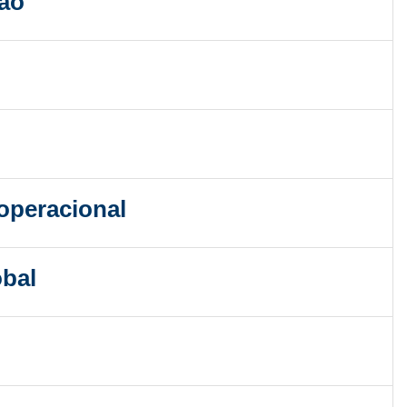
são
 operacional
obal