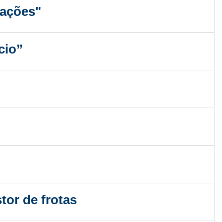
zações"
cio”
tor de frotas