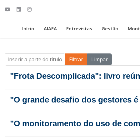
Início
AIAFA
Entrevistas
Gestão
Mont
Inserir a parte do título
Filtrar
Limpar
"Frota Descomplicada": livro reú
"O grande desafio dos gestores é
"O monitoramento do uso de combus