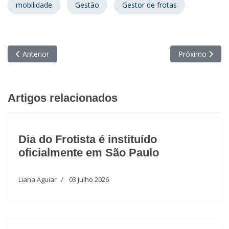
mobilidade
Gestão
Gestor de frotas
Artigo anterior: Maio Amarelo na Consigaz: abordagem leve e l
Próximo artig
Anterior
Próximo
Artigos relacionados
Dia do Frotista é instituído
oficialmente em São Paulo
Liana Aguiar
03 Julho 2026