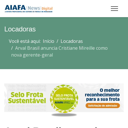
Locadoras
Você está aqui:
Início
Locadoras
Arval Brasil anuncia Cristiane Mireille como
nova gerente-geral