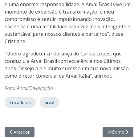
e uma enorme responsabilidade. A Arval Brasil vive um
momento de expansão e transformação, e meu
compromisso é seguir impulsionando inovação,
eficiência e uma mobilidade cada vez mais inteligente e
sustentável para nossos clientes e parceiros”, disse
Cristiane.
“Quero agradecer a liderança do Carlos Lopes, que
conduziu a Arval Brasil com excelência nos últimos
anos. Desejo a ele muito sucesso em sua nova missão
como diretor comercial da Arval Itália”, afirmou.
Foto: Arval/Divulgação
Locadoras
arval
Artigo anterior: “Terceirizar é sinônimo de eficiência e controle
Próximo artigo:
Anterior
Próximo