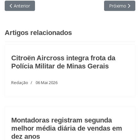
Artigo anterior: "Nosso foco é produtividade com retorno finance
Próximo artigo:
Anterior
Próximo
Artigos relacionados
Citroën Aircross integra frota da
Polícia Militar de Minas Gerais
Redação
06 Mai 2026
Montadoras registram segunda
melhor média diária de vendas em
dez anos