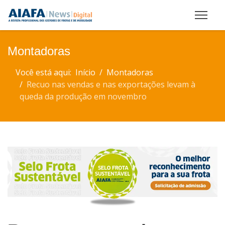
Montadoras
Você está aqui:
Início
Montadoras
Recuo nas vendas e nas exportações levam à
queda da produção em novembro