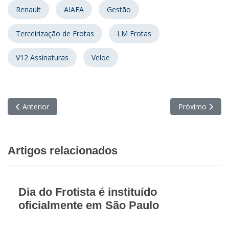
Renault
AIAFA
Gestão
Terceirização de Frotas
LM Frotas
V12 Assinaturas
Veloe
Artigo anterior: Dia da Frota 2026 destaca tecnologia e seguran
Próximo artigo:
Anterior
Próximo
Artigos relacionados
Dia do Frotista é instituído
oficialmente em São Paulo