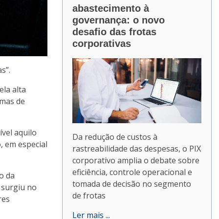
abastecimento à
governança: o novo
desafio das frotas
corporativas
s”.
la alta
imas de
vel aquilo
Da redução de custos à
, em especial
rastreabilidade das despesas, o PIX
corporativo amplia o debate sobre
eficiência, controle operacional e
o da
tomada de decisão no segmento
 surgiu no
de frotas
res
Ler mais ...