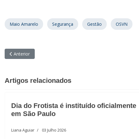
Maio Amarelo
Segurança
Gestão
OSVN
Artigo anterior: RFP na terceirização de frotas: aspectos estrat
Anterior
Artigos relacionados
Dia do Frotista é instituído oficialmente
em São Paulo
Liana Aguiar
03 Julho 2026