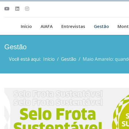
Início
AIAFA
Entrevistas
Gestão
Mont
Gestão
Você está aqui:
Início
Gestão
Maio Amarelo: quando