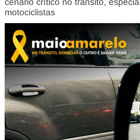
cenário crítico no trânsito, especi
motociclistas