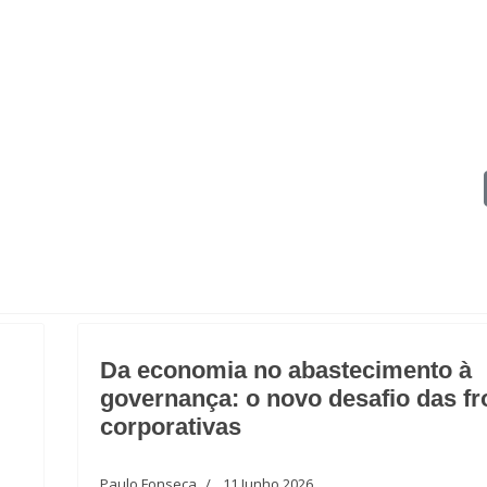
égicos para elaboração de contrato
Da economia no abastecimento à
governança: o novo desafio das fr
corporativas
Paulo Fonseca
11 Junho 2026