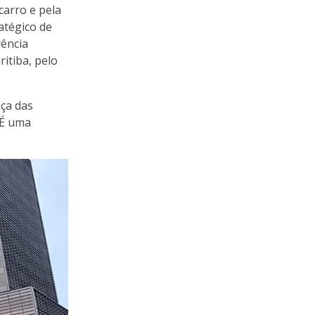
carro e pela
atégico de
ência
ritiba, pelo
aça das
 É uma