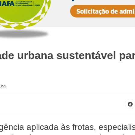
ade urbana sustentável pa
4395
gência aplicada às frotas, especiali