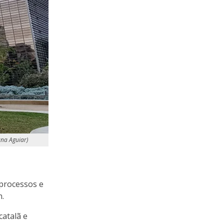
ana Aguiar)
 processos e
n.
catalã e