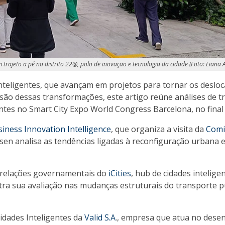
 trajeto a pé no distrito 22@, polo de inovação e tecnologia da cidade (Foto: Liana 
inteligentes, que avançam em projetos para tornar os desl
são dessas transformações, este artigo reúne análises de t
entes no Smart City Expo World Congress Barcelona, no final
siness Innovation Intelligence
, que organiza a visita da
Comit
Olsen analisa as tendências ligadas à reconfiguração urbana 
e relações governamentais do
iCities
, hub de cidades intelige
ntra sua avaliação nas mudanças estruturais do transporte p
Cidades Inteligentes da
Valid S.A
., empresa que atua no dese