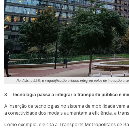
No distrito 22@, a requalificação urbana integrou polos de inovação a c
3 – Tecnologia passa a integrar o transporte público e m
A inserção de tecnologias no sistema de mobilidade vem am
a conectividade dos modais aumentam a eficiência, a tran
Como exemplo, ele cita a Transports Metropolitans de Bar