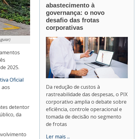
abastecimento à
governança: o novo
desafio das frotas
corporativas
Aguiar)
ocamentos
rês
 de 2025.
iva Oficial
Da redução de custos à
e aos
rastreabilidade das despesas, o PIX
corporativo amplia o debate sobre
ntes detentor
eficiência, controle operacional e
úblico, da
tomada de decisão no segmento
de frotas
nvolvimento
Ler mais ...