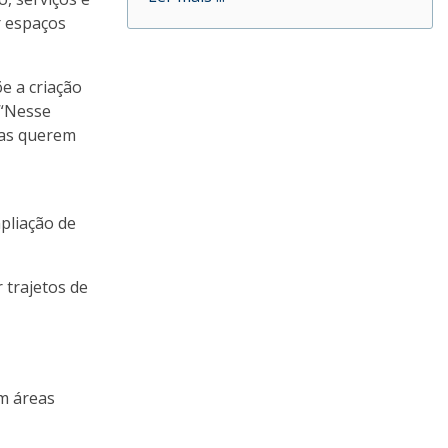
r espaços
e a criação
 “Nesse
oas querem
pliação de
 trajetos de
am áreas