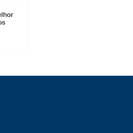
lhor
os