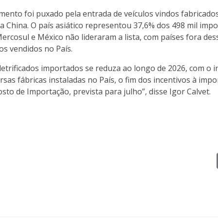
imento foi puxado pela entrada de veículos vindos fabricado
 a China. O país asiático representou 37,6% dos 498 mil imp
ercosul e México não lideraram a lista, com países fora des
os vendidos no País.
etrificados importados se reduza ao longo de 2026, com o in
rsas fábricas instaladas no País, o fim dos incentivos à imp
to de Importação, prevista para julho”, disse Igor Calvet.
iária de vendas em dez anos