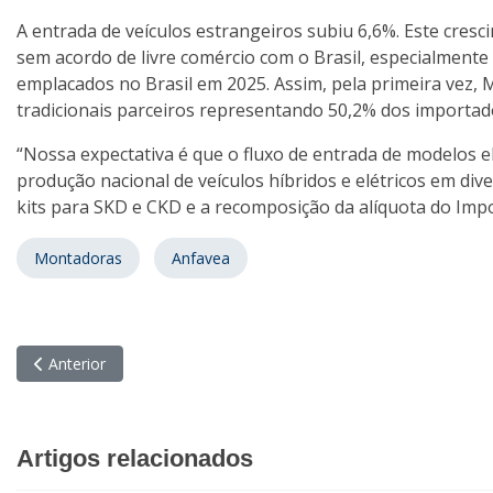
A entrada de veículos estrangeiros subiu 6,6%. Este cresc
sem acordo de livre comércio com o Brasil, especialmente
emplacados no Brasil em 2025. Assim, pela primeira vez, M
tradicionais parceiros representando 50,2% dos importad
“Nossa expectativa é que o fluxo de entrada de modelos el
produção nacional de veículos híbridos e elétricos em dive
kits para SKD e CKD e a recomposição da alíquota do Impos
Montadoras
Anfavea
Artigo anterior: Montadoras registram segunda melhor média d
Anterior
Artigos relacionados