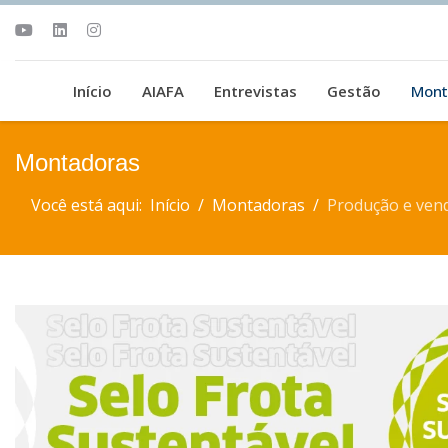
Início
AIAFA
Entrevistas
Gestão
Mont
Montadoras
Você está aqui:
Início
Montadoras
Produção e vend