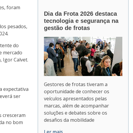
es, foram
Dia da Frota 2026 destaca
tecnologia e segurança na
los pesados,
gestão de frotas
024.
stente do
de mercado
Igor Calvet.
Gestores de frotas tiveram a
a expectativa
oportunidade de conhecer os
everá ser
veículos apresentados pelas
marcas, além de acompanhar
soluções e debates sobre os
s cresceram
desafios da mobilidade
cada no bom
Ler mais ...