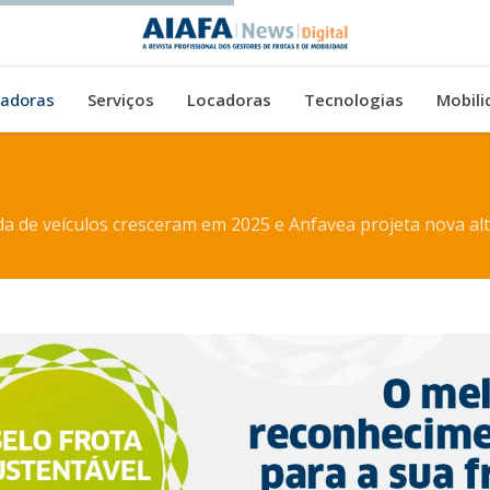
adoras
Serviços
Locadoras
Tecnologias
Mobili
a de veículos cresceram em 2025 e Anfavea projeta nova al