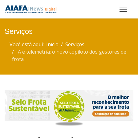
Serviços
Você está aqui:
Início
Serviços
IA e telemetria: o novo copiloto dos gestores de
frota