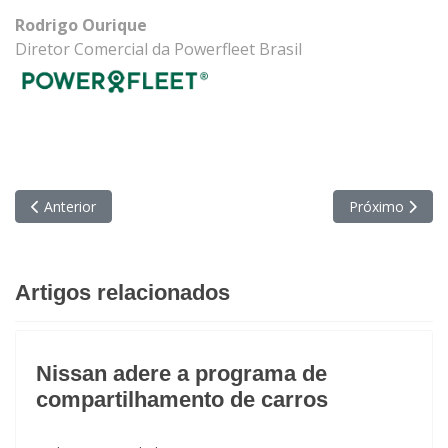
Rodrigo Ourique
Diretor Comercial da Powerfleet Brasil
Artigo anterior: Do dado à decisão estratégica: Como a IA redefin
Próximo artigo:
Anterior
Próximo
Artigos relacionados
Nissan adere a programa de
compartilhamento de carros