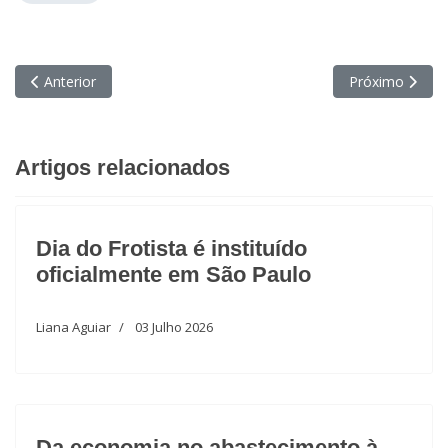
Artigo anterior: “Temos um compromisso genuíno com a reduç
Próximo artigo
Anterior
Próximo
Artigos relacionados
Dia do Frotista é instituído
oficialmente em São Paulo
Liana Aguiar
03 Julho 2026
Da economia no abastecimento à