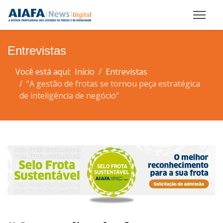
Entrevistas
Você está aqui:
Início
Entrevistas
“A gestão de frotas se tornou peça estratégica
de inteligência de negócio”